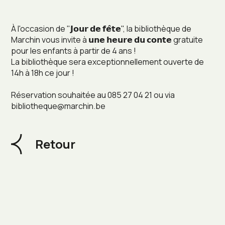
À l'occasion de "𝗝𝗼𝘂𝗿 𝗱𝗲 𝗳𝗲̂𝘁𝗲", la bibliothèque de
Marchin vous invite à 𝘂𝗻𝗲 𝗵𝗲𝘂𝗿𝗲 𝗱𝘂 𝗰𝗼𝗻𝘁𝗲 gratuite
pour les enfants à partir de 4 ans !
La bibliothèque sera exceptionnellement ouverte de
14h à 18h ce jour !
Réservation souhaitée au 085 27 04 21 ou via
bibliotheque@marchin.be
Retour