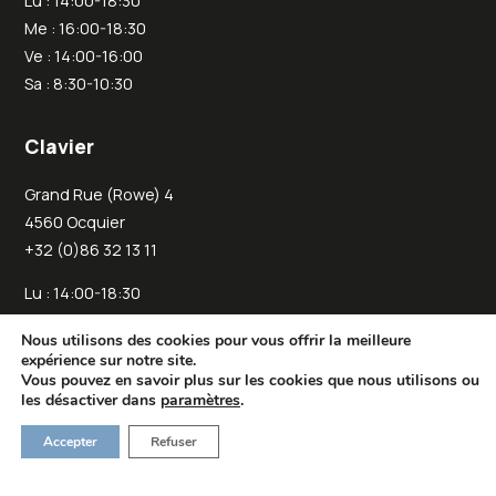
Lu : 14:00-18:30
Me : 16:00-18:30
Ve : 14:00-16:00
Sa : 8:30-10:30
Clavier
Grand Rue (Rowe) 4
4560 Ocquier
+32 (0)86 32 13 11
Lu : 14:00-18:30
Je : 14:00-18:30
Nous utilisons des cookies pour vous offrir la meilleure
Sa : 11:00-13:00
expérience sur notre site.
Vous pouvez en savoir plus sur les cookies que nous utilisons ou
les désactiver dans
paramètres
.
Accepter
Refuser
Copyright © 2025 Oyou • Tous droits réservés •
Conditions
générales de vente
•
Politique de confidentialité
•
Gestion des
cookies