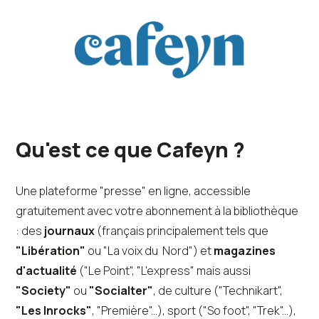
Qu'est ce que Cafeyn ?
Une plateforme "presse" en ligne, accessible
gratuitement avec votre abonnement à la bibliothèque
: des
journaux
(français principalement tels que
"Libération"
ou "La voix du Nord") et
magazines
d'actualité
("Le Point", "L'express" mais aussi
"Society"
ou
"Socialter"
, de culture ("Technikart",
"Les Inrocks"
, "Première"...), sport ("So foot", "Trek"...),