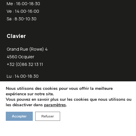
Me : 16:00-18:30
Ve : 14:00-16:00
Sa : 8:30-10:30
Clavier
Grand Rue (Rowe) 4
4560 Ocquier
+32 (0)86 32 13 11
Lu : 14:00-18:30
Je : 14:00-18:30
Nous utilisons des cookies pour vous offrir la meilleure
Sa : 11:00-13:00
expérience sur notre site.
Vous pouvez en savoir plus sur les cookies que nous utilisons ou
les désactiver dans
paramètres
.
Accepter
Refuser
Copyright © 2025 Oyou • Tous droits réservés •
Conditions
générales de vente
•
Politique de confidentialité
•
Gestion des
cookies