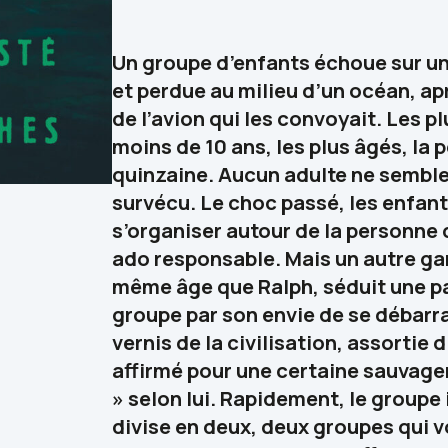
Un groupe d’enfants
échoue sur un
et perdue au milieu d’un océan, ap
de l’avion qui les convoyait. Les p
moins de 10 ans, les plus âgés, la p
quinzaine.
Aucun adulte ne semble
survécu
. Le choc passé, les enfan
s’organiser autour de la personne 
ado responsable. Mais un autre ga
même âge que Ralph, séduit une pa
groupe par son envie de
se débarr
vernis de la civilisation
, assortie 
affirmé pour
une certaine sauvager
»
selon lui. Rapidement, le groupe i
divise en deux, deux groupes qui 