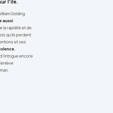
r l’île.
lliam Golding,
e aussi
de la rapidité et de
ois qu’ils perdent
ventions et ses
iolence.
l’intrigue encore
n’enlève
oman.