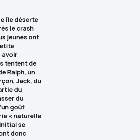
e île déserte
rès le crash
lus jeunes ont
etite
 avoir
ts tentent de
de Ralph, un
rçon, Jack, du
rtie du
asser du
d’un goût
ie « naturelle
nitial se
vont donc